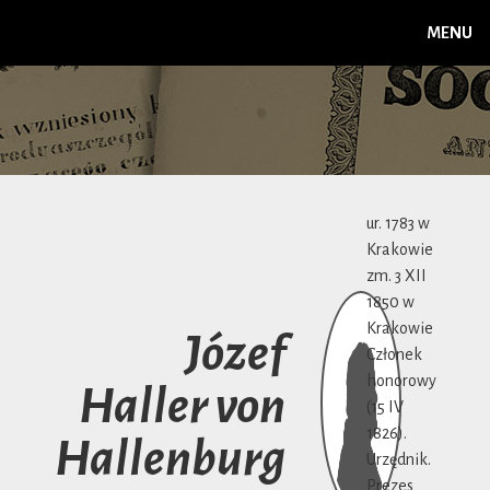
MENU
ur. 1783 w
Krakowie
zm. 3 XII
1850 w
Krakowie
Józef
Członek
honorowy
Haller von
(15 IV
1826).
Hallenburg
Urzędnik.
Prezes