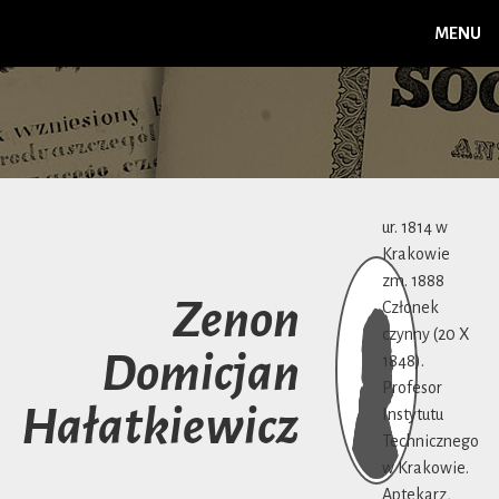
MENU
ur. 1814 w
Krakowie
zm. 1888
Zenon
Członek
czynny (20 X
Domicjan
1848).
Profesor
Hałatkiewicz
Instytutu
Technicznego
w Krakowie.
Aptekarz,