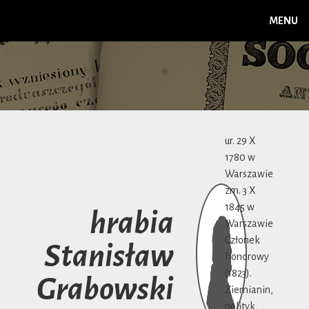
MENU
ur. 29 X
1780 w
Warszawie
zm. 3 X
1845 w
hrabia
Warszawie
Członek
Stanisław
honorowy
(1823).
Grabowski
Ziemianin,
polityk,