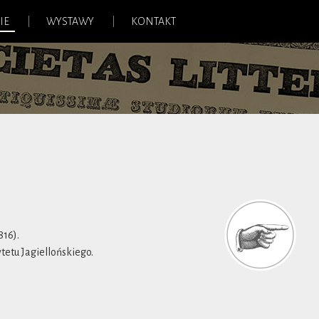
IE
WYSTAWY
KONTAKT
816).
tetu Jagiellońskiego.