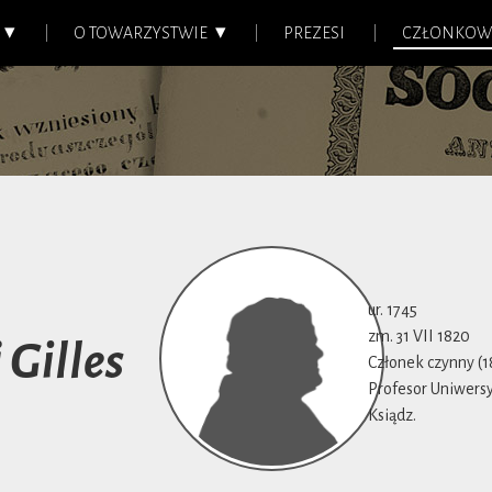
O TOWARZYSTWIE
PREZESI
CZŁONKOW
ur. 1745
zm. 31 VII 1820
 Gilles
Członek czynny (1
Profesor Uniwersy
Ksiądz.