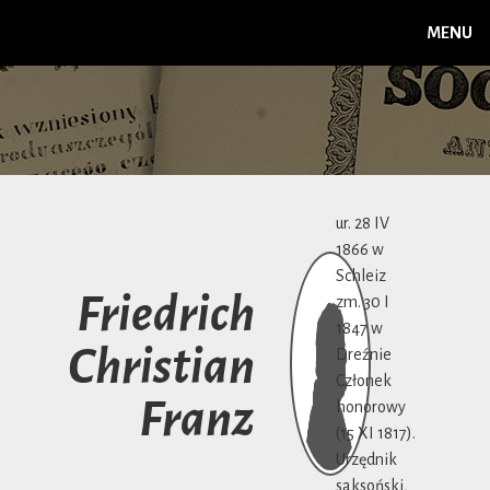
MENU
ur. 28 IV
1866 w
Schleiz
Friedrich
zm. 30 I
1847 w
Christian
Dreźnie
Członek
Franz
honorowy
(15 XI 1817).
Urzędnik
saksoński,