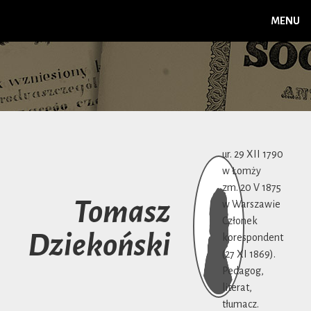
MENU
ur. 29 XII 1790
w Łomży
zm. 20 V 1875
Tomasz
w Warszawie
Członek
Dziekoński
korespondent
(27 XI 1869).
Pedagog,
literat,
tłumacz.