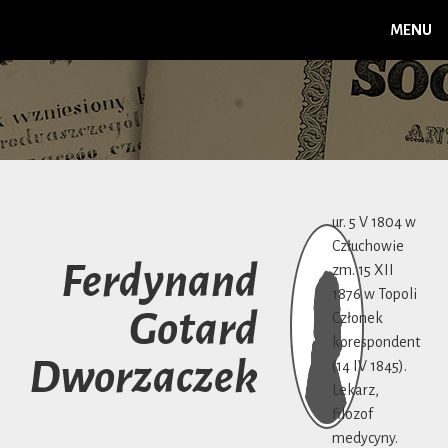
MENU
ur. 5 V 1804 w
Człuchowie
Ferdynand
zm. 15 XII
1876 w Topoli
Gotard
Członek
korespondent
Dworzaczek
(14 IV 1845).
Lekarz,
filozof
medycyny.