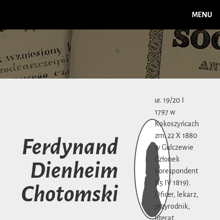
MENU
ur. 19/20 I
1797 w
Kokoszyńcach
zm. 22 X 1880
Ferdynand
w Gulczewie
Członek
Dienheim
korespondent
(15 IV 1819).
Chotomski
Oficer, lekarz,
przyrodnik,
literat,