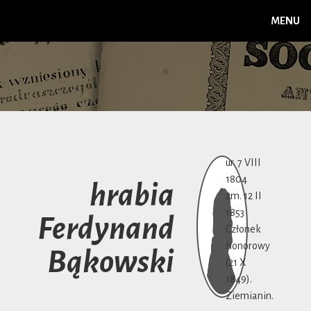
MENU
ur. 7 VIII
1804
hrabia
zm. 12 II
1853
Ferdynand
Członek
honorowy
Bąkowski
(21 X
1849).
Ziemianin.